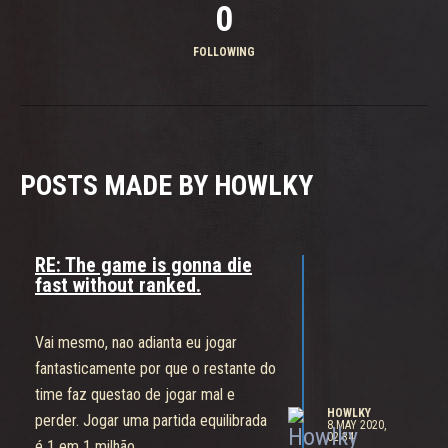
0
FOLLOWING
POSTS MADE BY HOWLKY
RE: The game is gonna die
fast without ranked.
Vai mesmo, nao adianta eu jogar
fantasticamente por que o restante do
time faz questao de jogar mal e
HOWLKY
perder. Jogar uma partida equilibrada
8 MAY 2020,
02:34
é 1 em 1 milhão.