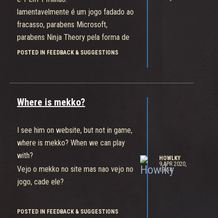
lamentavelmente é um jogo fadado ao
fracasso, parabens Microsoft,
parabens Ninja Theory pela forma de
trabalhar o jogo ser tão infeliz e
POSTED IN FEEDBACK & SUGGESTIONS
ineficaz.
Where is mekko?
I see him on website, but not in game,
where is mekko? When we can play
with?
HOWLKY
9 APR 2020,
Vejo o mekko no site mas nao vejo no
19:54
jogo, cade ele?
POSTED IN FEEDBACK & SUGGESTIONS