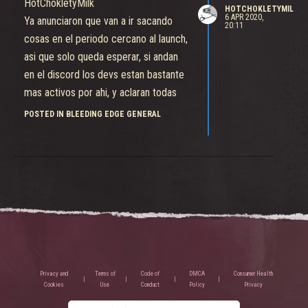
HotChokletyMilk
HOTCHOKLETYMILK
6 APR 2020,
Ya anunciaron que van a ir sacando
20:11
cosas en el periodo cercano al launch,
asi que solo queda esperar, si andan
en el discord los devs estan bastante
mas activos por ahi, y aclaran todas
las dudas, etc. Hay que ser un poquito
POSTED IN BLEEDING EDGE GENERAL
mas pacientes, se vienen cosas ricas
<3.
Privacy and
Terms of
Code of
DMCA
Consumer Health
Cookies
Use
Conduct
Policy
Privacy