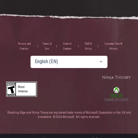
Privacy and
Terms of
Code of
DMCA
Consumer Health
Cookies
Use
Conduct
Policy
Privacy
English (EN)
Bleeding Edge and Ninja Theory are registered trade marks of Microsoft Corporation in the UK and
elsewhere. © 2026 Microsoft. All rights reserved.