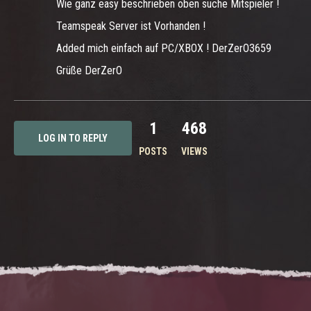
Wie ganz easy beschrieben oben suche Mitspieler !
Teamspeak Server ist Vorhanden !
Added mich einfach auf PC/XBOX ! DerZerO3659
Grüße DerZerO
1
468
LOG IN TO REPLY
POSTS
VIEWS